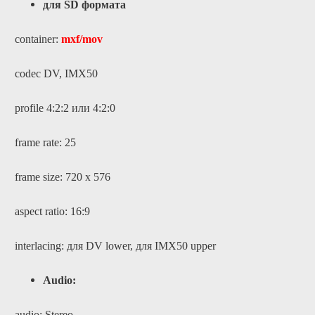
для SD формата
container:
mxf/mov
codec DV, IMX50
profile 4:2:2 или 4:2:0
frame rate: 25
frame size: 720 x 576
aspect ratio: 16:9
interlacing: для DV lower,
для
IMX50 upper
Audio:
audio: Stereo