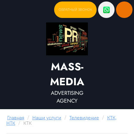
ОБРАТНЫЙ ЗВОНОК
MASS-
MEDIA
ADVERTISING
AGENCY
Главная
/
Наши услуги
/
Телевидение
/
КТК,
НТК
/
КТК