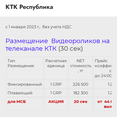
КТК Республика
с 1 января 2023 г., без учета НДС
Размещение Видеороликов на
телеканале КТК
(30 сек)
Тип
Расчетная
NET
Прайс
Размещения
еденица
стоимость
коэффици
, тг
с 18:
до 24:00
Фиксированный
1 GRP
226 500
1.25
Плавающий
1 GRP
182 300
1.25
для МСБ
АКЦИЯ
20 сек
от 44 000
выхо