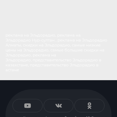
реклама на Эльдорадио, реклама на
Эльдорадио Нур-султан , реклама на Эльдорадио
Алматы, скидки на Эльдорадио, самые низкие
цены на Эльдорадио, самые большие скидки на
Эльдорадио, реклама на
Эльдорадио, представительство Эльдорадио в
казахстане, представительство Эльдорадио в
астане