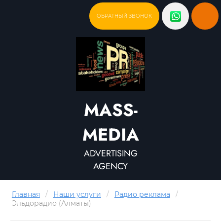
ОБРАТНЫЙ ЗВОНОК
MASS-
MEDIA
ADVERTISING
AGENCY
Главная
/
Наши услуги
/
Радио реклама
/
Эльдорадио (Алматы)