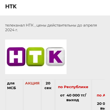
НТК
телеканал НТК , цены действительны до апреля
2024 г.
для
АКЦИЯ
20
по Республике
МСБ
сек
от 40 000 тг/
по Алм
выход
20 000
вых