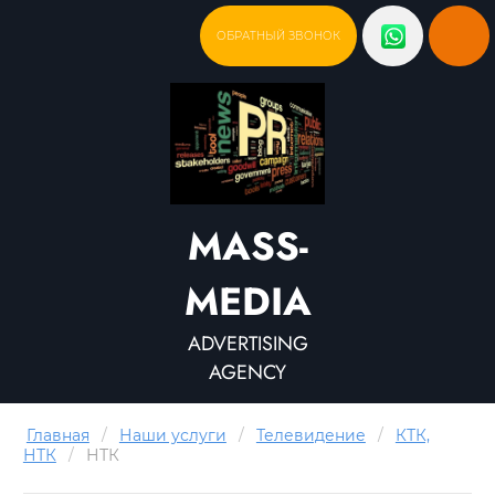
ОБРАТНЫЙ ЗВОНОК
MASS-
MEDIA
ADVERTISING
AGENCY
Главная
/
Наши услуги
/
Телевидение
/
КТК,
НТК
/
НТК