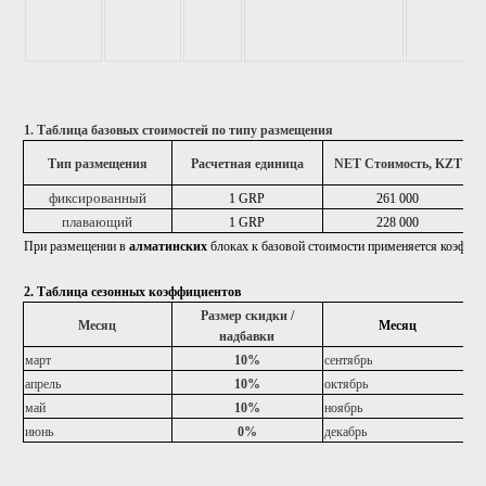
1. Таблица базовых стоимостей по типу размещения
Тип размещения
Расчетная единица
NET Стоимость, KZT
фиксированный
1 GRP
261 000
плавающий
1 GRP
228 000
При размещении в
алматинских
блоках к базовой стоимости применяется коэффи
2. Таблица сезонных коэффициентов
Размер скидки /
Месяц
Месяц
надбавки
март
10%
сентябрь
апрель
10%
октябрь
май
10%
ноябрь
июнь
0%
декабрь