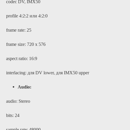
codec DV, IMX50
profile 4:2:2 или 4:2:0
frame rate: 25
frame size: 720 x 576
aspect ratio: 16:9
interlacing: для DV lower,
для
IMX50 upper
Audio:
audio: Stereo
bits: 24
sample rate: 48000