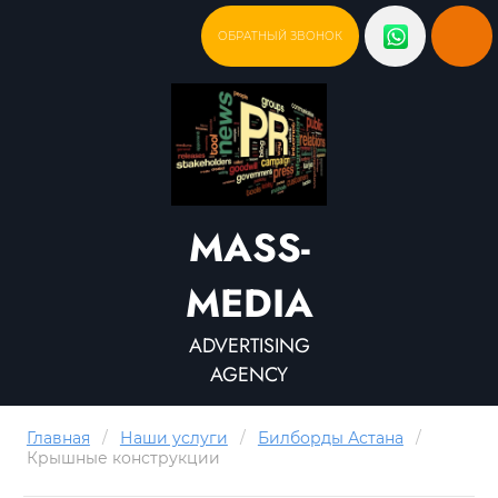
ОБРАТНЫЙ ЗВОНОК
MASS-
MEDIA
ADVERTISING
AGENCY
Главная
/
Наши услуги
/
Билборды Астана
/
Крышные конструкции